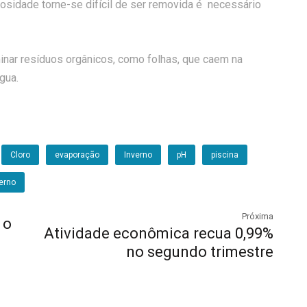
osidade torne-se difícil de ser removida é necessário
inar resíduos orgânicos, como folhas, que caem na
gua.
Cloro
evaporação
Inverno
pH
piscina
verno
Próxima
 o
Atividade econômica recua 0,99%
no segundo trimestre