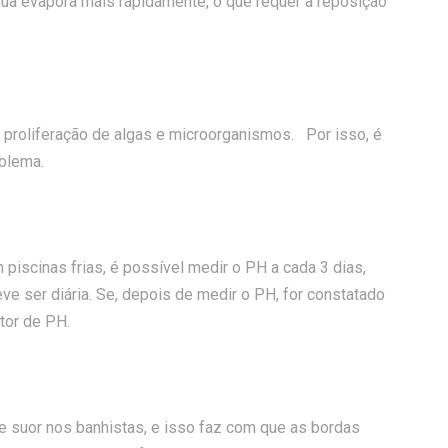
ua evapora mais rapidamente, o que requer a reposição
proliferação de algas e microorganismos. Por isso, é
oblema.
 piscinas frias, é possível medir o PH a cada 3 dias,
 ser diária. Se, depois de medir o PH, for constatado
utor de PH.
 suor nos banhistas, e isso faz com que as bordas