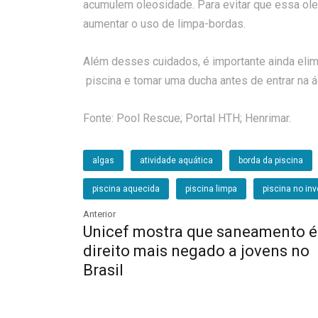
acumulem oleosidade. Para evitar que essa ole
aumentar o uso de limpa-bordas.
Além desses cuidados, é importante ainda elim
piscina e tomar uma ducha antes de entrar na á
Fonte: Pool Rescue; Portal HTH; Henrimar.
algas
atividade aquática
borda da piscina
piscina aquecida
piscina limpa
piscina no in
Anterior
Unicef mostra que saneamento é
direito mais negado a jovens no
Brasil