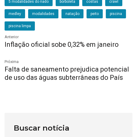
5 modalidades do nado
borboleta
costas
crawl
medley
modalidades
natação
peito
piscina
piscina limpa
Anterior
Inflação oficial sobe 0,32% em janeiro
Próxima
Falta de saneamento prejudica potencial
de uso das águas subterrâneas do País
Buscar notícia