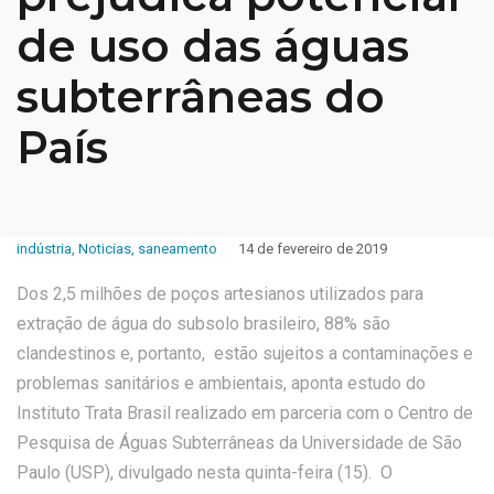
de uso das águas
subterrâneas do
País
indústria
,
Noticias
,
saneamento
14 de fevereiro de 2019
Dos 2,5 milhões de poços artesianos utilizados para
extração de água do subsolo brasileiro, 88% são
clandestinos e, portanto, estão sujeitos a contaminações e
problemas sanitários e ambientais, aponta estudo do
Instituto Trata Brasil realizado em parceria com o Centro de
Pesquisa de Águas Subterrâneas da Universidade de São
Paulo (USP), divulgado nesta quinta-feira (15). O