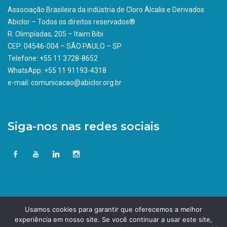
Associação Brasileira da indústria de Cloro Álcalis e Derivados
Abiclor – Todos os direitos reservados®
R. Olimpíadas, 205 – Itaim Bibi
CEP: 04546-004 – SÃO PAULO – SP
Telefone: +55 11 3728-8652
WhatsApp: +55 11 91193-4318
e-mail: comunicacao@abiclor.org.br
Siga-nos nas redes sociais
Usamos cookies para garantir que oferecemos a melhor
experiência em nosso site. Se você continuar a usar este site,