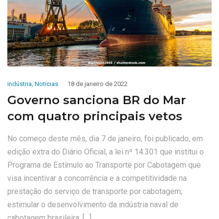
indústria
,
Noticias
18 de janeiro de 2022
Governo sanciona BR do Mar
com quatro principais vetos
No começo deste mês, dia 7 de janeiro, foi publicado, em
edição extra do Diário Oficial, a lei nº 14.301 que institui o
Programa de Estímulo ao Transporte por Cabotagem que
visa incentivar a concorrência e a competitividade na
prestação do serviço de transporte por cabotagem;
estimular o desenvolvimento da indústria naval de
cabotagem brasileira; […]