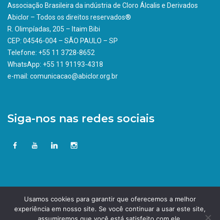
Associação Brasileira da indústria de Cloro Álcalis e Derivados
Abiclor – Todos os direitos reservados®
R. Olimpíadas, 205 – Itaim Bibi
CEP: 04546-004 – SÃO PAULO – SP
Telefone: +55 11 3728-8652
WhatsApp: +55 11 91193-4318
e-mail: comunicacao@abiclor.org.br
Siga-nos nas redes sociais
Usamos cookies para garantir que oferecemos a melhor
experiência em nosso site. Se você continuar a usar este site,
assumiremos que você está satisfeito com ele.