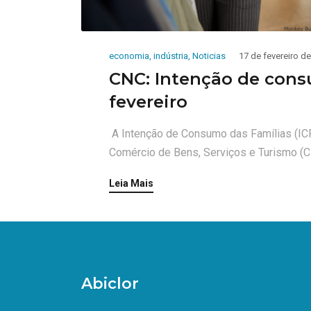
economia
,
indústria
,
Noticias
17 de fevereiro d
CNC: Intenção de cons
fevereiro
A Intenção de Consumo das Famílias (ICF
Comércio de Bens, Serviços e Turismo (CN
Leia Mais
Abiclor