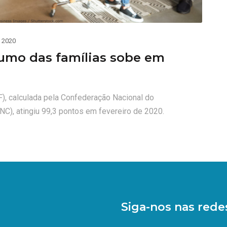
e 2020
umo das famílias sobe em
), calculada pela Confederação Nacional do
C), atingiu 99,3 pontos em fevereiro de 2020.
Siga-nos nas redes