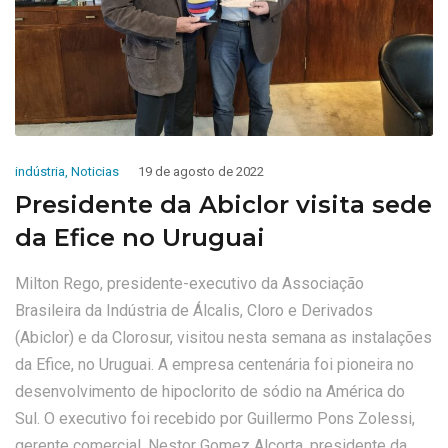
indústria
,
Noticias
19 de agosto de 2022
Presidente da Abiclor visita sede
da Efice no Uruguai
Milton Rego, presidente-executivo da Associação
Brasileira da Indústria de Álcalis, Cloro e Derivados
(Abiclor) e da Clorosur, visitou nesta semana as instalações
da Efice, no Uruguai. A empresa centenária foi pioneira no
desenvolvimento de hipoclorito de sódio na América do
Sul. O executivo foi recebido por Guillermo Pons Zolessi,
gerente comercial, Nestor Gomez Alcorta, presidente da