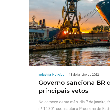
indústria
,
Noticias
18 de janeiro de 2022
Governo sanciona BR 
principais vetos
No começo deste mês, dia 7 de janeiro, foi
nº 14.301 que institui o Programa de Est