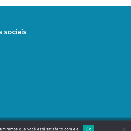
 sociais
sumiremos que você está satisfeito com ele.
Ok