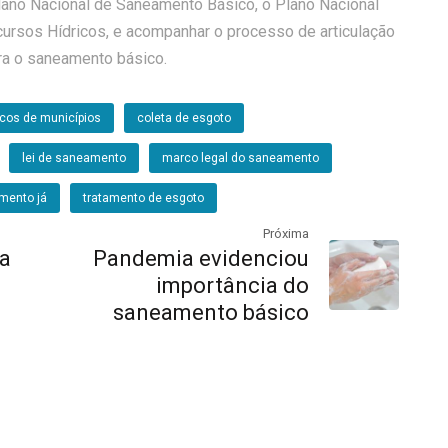
Plano Nacional de Saneamento Básico, o Plano Nacional
ursos Hídricos, e acompanhar o processo de articulação
ra o saneamento básico.
ocos de municípios
coleta de esgoto
lei de saneamento
marco legal do saneamento
mento já
tratamento de esgoto
Próxima
ra
Pandemia evidenciou
importância do
saneamento básico