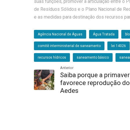
suas funções, promover a articulação entre o 
de Resíduos Sólidos e o Plano Nacional de Rec
e as medidas para destinação dos recursos pa
Agência Nacional de Águas
Água Tratada
bl
comitê interministerial de saneamento
lei 14026
recursos hídricos
saneamento básico
sanea
Anterior
Saiba porque a primave
favorece reprodução do
Aedes