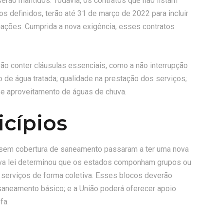
erão mantidos. Todavia, os contratos que não listam
s definidos, terão até 31 de março de 2022 para incluir
ações. Cumprida a nova exigência, esses contratos
ão conter cláusulas essenciais, como a não interrupção
o de água tratada; qualidade na prestação dos serviços;
 e aproveitamento de águas de chuva.
cípios
sem cobertura de saneamento passaram a ter uma nova
nova lei determinou que os estados componham grupos ou
 serviços de forma coletiva. Esses blocos deverão
saneamento básico; e a União poderá oferecer apoio
fa.