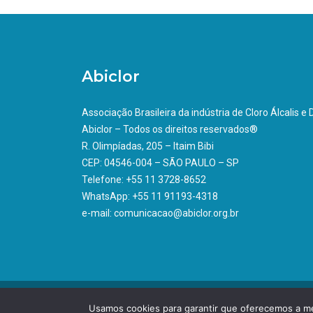
Abiclor
Associação Brasileira da indústria de Cloro Álcalis e
Abiclor – Todos os direitos reservados®
R. Olimpíadas, 205 – Itaim Bibi
CEP: 04546-004 – SÃO PAULO – SP
Telefone: +55 11 3728-8652
WhatsApp: +55 11 91193-4318
e-mail: comunicacao@abiclor.org.br
Usamos cookies para garantir que oferecemos a mel