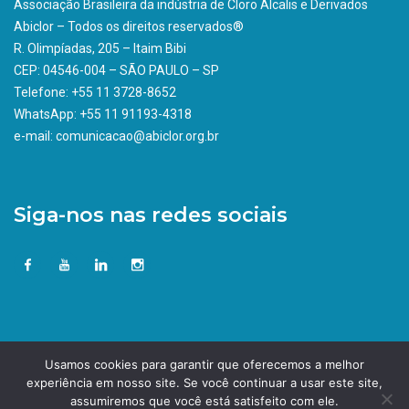
Associação Brasileira da indústria de Cloro Álcalis e Derivados
Abiclor – Todos os direitos reservados®
R. Olimpíadas, 205 – Itaim Bibi
CEP: 04546-004 – SÃO PAULO – SP
Telefone: +55 11 3728-8652
WhatsApp: +55 11 91193-4318
e-mail: comunicacao@abiclor.org.br
Siga-nos nas redes sociais
Usamos cookies para garantir que oferecemos a melhor
experiência em nosso site. Se você continuar a usar este site,
assumiremos que você está satisfeito com ele.