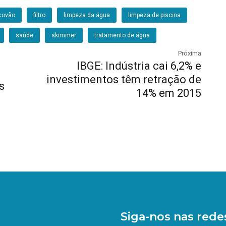
covão
filtro
limpeza da água
limpeza de piscina
saúde
skimmer
tratamento de água
Próxima
IBGE: Indústria cai 6,2% e
investimentos têm retração de
s
14% em 2015
Siga-nos nas redes