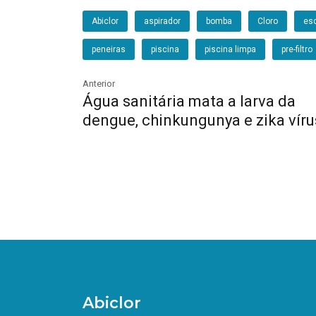
Abiclor
aspirador
bomba
Cloro
es
peneiras
piscina
piscina limpa
pre-filtro
Anterior
Água sanitária mata a larva da
dengue, chinkungunya e zika víru
Abiclor