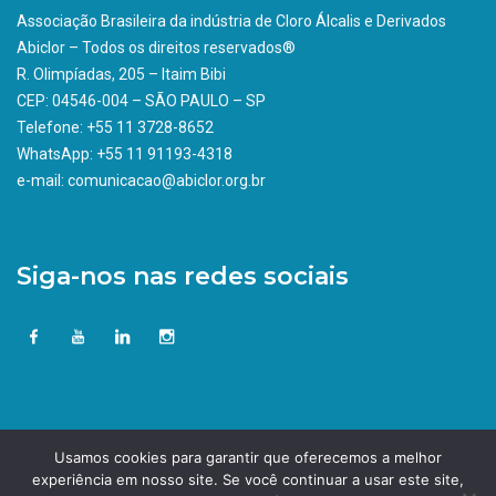
Associação Brasileira da indústria de Cloro Álcalis e Derivados
Abiclor – Todos os direitos reservados®
R. Olimpíadas, 205 – Itaim Bibi
CEP: 04546-004 – SÃO PAULO – SP
Telefone: +55 11 3728-8652
WhatsApp: +55 11 91193-4318
e-mail: comunicacao@abiclor.org.br
Siga-nos nas redes sociais
Usamos cookies para garantir que oferecemos a melhor
experiência em nosso site. Se você continuar a usar este site,