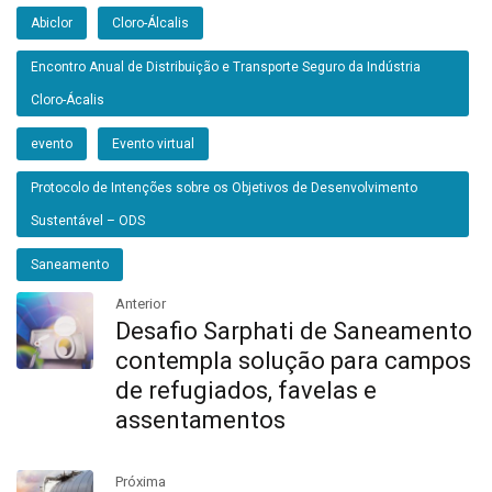
Abiclor
Cloro-Álcalis
Encontro Anual de Distribuição e Transporte Seguro da Indústria
Cloro-Ácalis
evento
Evento virtual
Protocolo de Intenções sobre os Objetivos de Desenvolvimento
Sustentável – ODS
Saneamento
Anterior
Desafio Sarphati de Saneamento
contempla solução para campos
de refugiados, favelas e
assentamentos
Próxima