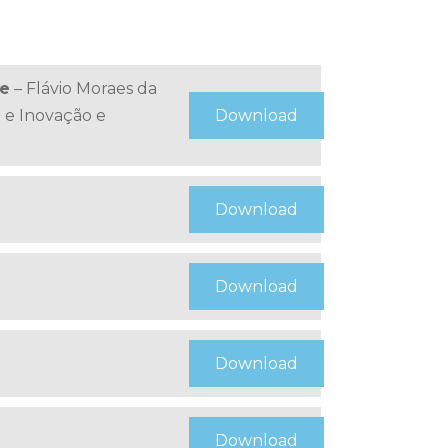
de
– Flávio Moraes da
 e Inovação e
Download
Download
Download
Download
Download