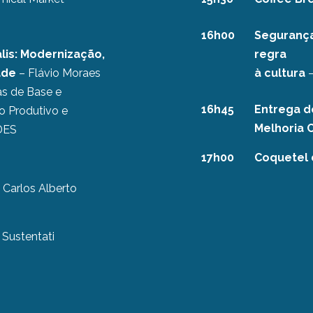
16h00
Segurança
lis: Modernização,
regra
dade
– Flávio Moraes
à cultura
–
as de Base e
16h45
Entrega d
o Produtivo e
Melhoria 
DES
17h00
Coquetel
Carlos Alberto
 Sustentati