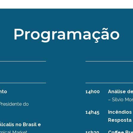
Programação
nto
14h00
Análise d
– Silvio Mo
Presidente do
14h45
Incêndios
Resposta
calis no Brasil e
mical Market
15h30
Coffee Br