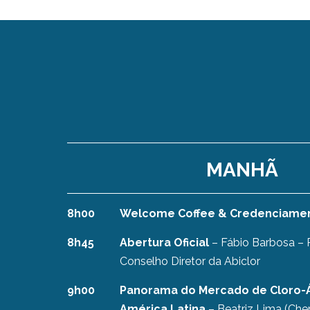
MANHÃ
8h00
Welcome Coffee & Credenciame
8h45
Abertura Oficial
– Fábio Barbosa – 
Conselho Diretor da Abiclor
9h00
Panorama do Mercado de Cloro-Ál
América Latina
– Beatriz Lima (Che