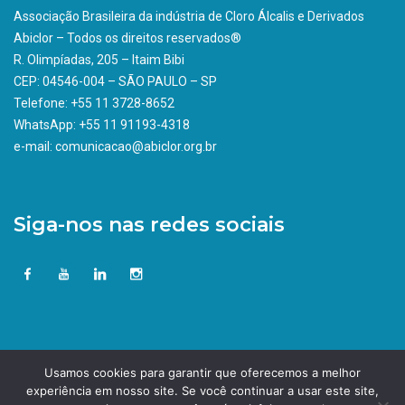
Associação Brasileira da indústria de Cloro Álcalis e Derivados
Abiclor – Todos os direitos reservados®
R. Olimpíadas, 205 – Itaim Bibi
CEP: 04546-004 – SÃO PAULO – SP
Telefone: +55 11 3728-8652
WhatsApp: +55 11 91193-4318
e-mail: comunicacao@abiclor.org.br
Siga-nos nas redes sociais
Usamos cookies para garantir que oferecemos a melhor
experiência em nosso site. Se você continuar a usar este site,