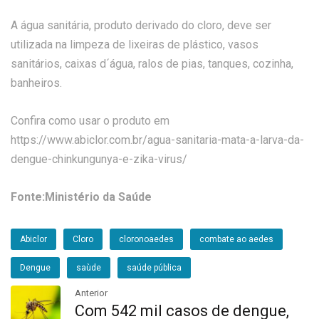
A água sanitária, produto derivado do cloro, deve ser
utilizada na limpeza de lixeiras de plástico, vasos
sanitários, caixas d´água, ralos de pias, tanques, cozinha,
banheiros.
Confira como usar o produto em
https://www.abiclor.com.br/agua-sanitaria-mata-a-larva-da-
dengue-chinkungunya-e-zika-virus/
Fonte:Ministério da Saúde
Abiclor
Cloro
cloronoaedes
combate ao aedes
Dengue
saùde
saúde pública
Anterior
Com 542 mil casos de dengue,