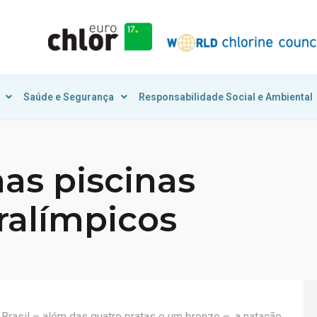
Saúde e Segurança
Responsabilidade Social e Ambiental
nas piscinas
ralímpicos
Brasil – além das quatro pratas e um bronze –, a natação