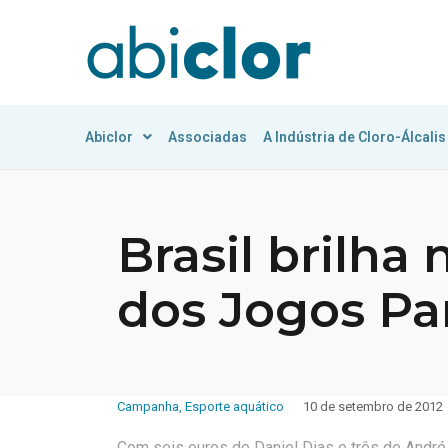
Abiclor
Associadas
A Indústria de Cloro-Álcalis
Brasil brilha 
dos Jogos Pa
Campanha
,
Esporte aquático
10 de setembro de 2012
Com seis ouros de Daniel Dias e três de André 