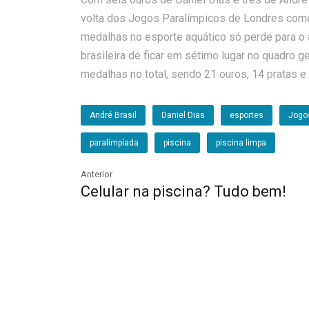
volta dos Jogos Paralímpicos de Londres como o
medalhas no esporte aquático só perde para o 
brasileira de ficar em sétimo lugar no quadro 
medalhas no total, sendo 21 ouros, 14 pratas e
André Brasil
Daniel Dias
esportes
Jogo
paralimpíada
piscina
piscina limpa
Anterior
Celular na piscina? Tudo bem!