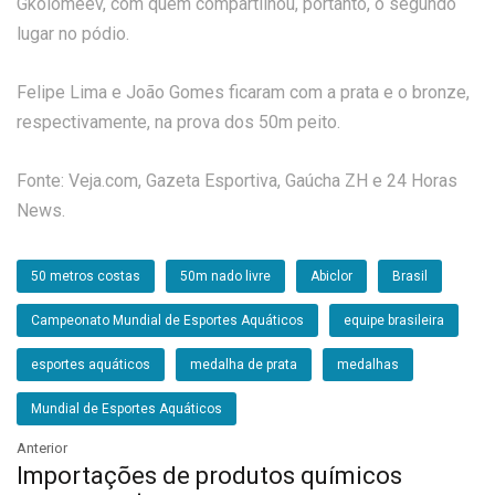
Gkolomeev, com quem compartilhou, portanto, o segundo
lugar no pódio.
Felipe Lima e João Gomes ficaram com a prata e o bronze,
respectivamente, na prova dos 50m peito.
Fonte: Veja.com, Gazeta Esportiva, Gaúcha ZH e 24 Horas
News.
50 metros costas
50m nado livre
Abiclor
Brasil
Campeonato Mundial de Esportes Aquáticos
equipe brasileira
esportes aquáticos
medalha de prata
medalhas
Mundial de Esportes Aquáticos
Anterior
Importações de produtos químicos