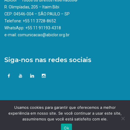
Abiclor – Todos os direitos reservados®
R. Olimpíadas, 205 – Itaim Bibi
CEP: 04546-004 – SÃO PAULO – SP
Telefone: +55 11 3728-8652
WhatsApp: +55 11 91193-4318
e-mail: comunicacao@abiclor.org.br
Siga-nos nas redes sociais
Usamos cookies para garantir que oferecemos a melhor
experiência em nosso site. Se você continuar a usar este site,
assumiremos que você está satisfeito com ele.
Ok