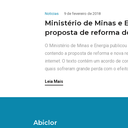
Noticias
9 de fevereiro de 2018
Ministério de Minas e 
proposta de reforma do
O Ministério de Minas e Energia publicou 
contendo a proposta de reforma e nova r
internet. O texto contém um acordo de co
quais sofreram grande perda com o efeito
Leia Mais
Abiclor