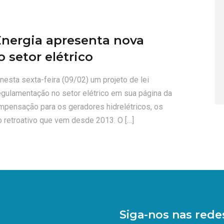
Energia apresenta nova
 setor elétrico
nesta sexta-feira (09/02) um projeto de lei
egulamentação no setor elétrico em sua página da
mpensação para os geradores hidrelétricos, os
 retroativo que vem desde 2013. O […]
Siga-nos nas redes