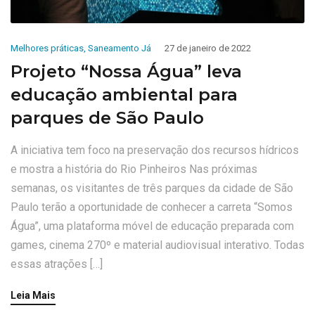
Melhores práticas
,
Saneamento Já
27 de janeiro de 2022
Projeto “Nossa Água” leva
educação ambiental para
parques de São Paulo
A iniciativa tem foco na preservação dos recursos hídricos
e mostra a história do Rio Pinheiros Nas próximas
semanas, os visitantes de três parques da cidade de São
Paulo terão a oportunidade de conhecer a carreta “Somos
Água”, uma plataforma móvel de educação preparada com
games, cinema 270º e material audiovisual interativo. Todas
essas atrações […]
Leia Mais