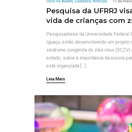
Cloro no Aedes
,
Cuidados
,
Noticias
11 de març
Pesquisa da UFRRJ vis
vida de crianças com z
Pesquisadores da Universidade Federal R
Iguaçu, estão desenvolvendo um projeto m
síndrome congênita do zika vírus (SCZV)
estado, sobre a importância da escola pa
está organizada […]
Leia Mais