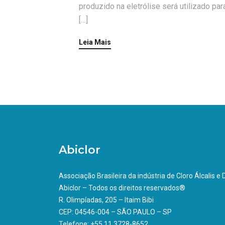
produzido na eletrólise será utilizado para
[…]
Leia Mais
Abiclor
Associação Brasileira da indústria de Cloro Álcalis e
Abiclor – Todos os direitos reservados®
R. Olimpíadas, 205 – Itaim Bibi
CEP: 04546-004 – SÃO PAULO – SP
Telefone: +55 11 3728-8652