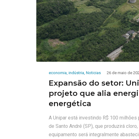
economia
,
indústria
,
Noticias
26 de maio de 20
Expansão do setor: Un
projeto que alia energi
energética
A Unipar está investindo R$ 100 milhões p
de Santo André (SP), que produzirá cloro
equipamento será integralmente abastecid