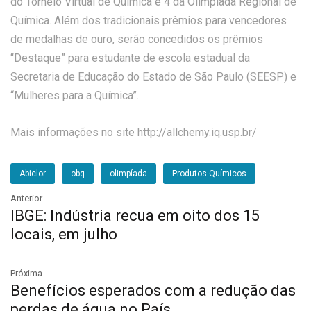
do Torneio Virtual de Química e 4 da Olimpíada Regional de
Química. Além dos tradicionais prêmios para vencedores
de medalhas de ouro, serão concedidos os prêmios
“Destaque” para estudante de escola estadual da
Secretaria de Educação do Estado de São Paulo (SEESP) e
“Mulheres para a Química”.
Mais informações no site http://allchemy.iq.usp.br/
Abiclor
obq
olimpíada
Produtos Químicos
Anterior
IBGE: Indústria recua em oito dos 15
locais, em julho
Próxima
Benefícios esperados com a redução das
perdas de água no País