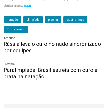
Saiba mais,
aqui
.
natação
olimpíada
piscina
piscina limpa
Rio de janeiro
Anterior
Rússia leva o ouro no nado sincronizado
por equipes
Próxima
Paralimpíada: Brasil estreia com ouro e
prata na natação