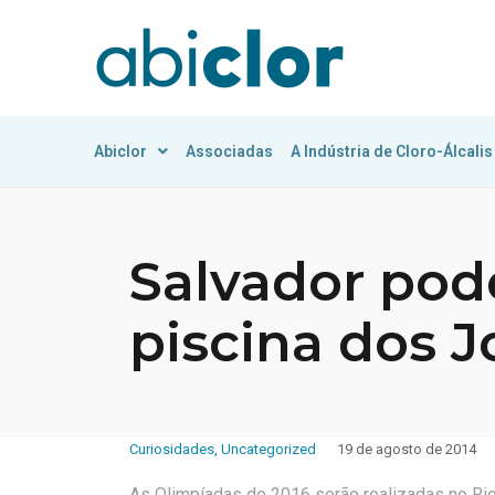
Abiclor
Associadas
A Indústria de Cloro-Álcalis
Salvador pod
piscina dos J
Curiosidades
,
Uncategorized
19 de agosto de 2014
As Olimpíadas de 2016 serão realizadas no Ri