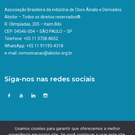
Associação Brasileira da indústria de Cloro Álcalis e Derivados
Abiclor – Todos os direitos reservados®
R. Olimpíadas, 205 – Itaim Bibi
CEP: 04546-004 – SÃO PAULO – SP
Telefone: +55 11 3728-8652
WhatsApp: +55 11 91193-4318
e-mail: comunicacao@abiclor.org.br
Siga-nos nas redes sociais
Usamos cookies para garantir que oferecemos a melhor
experiência em nosso site. Se você continuar a usar este site,