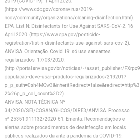
2019 (COVID-19). 1 April 2020.
(https://www.cdc.gov/coronavirus/2019-
ncov/community/organizations/cleaning-disinfection.html).
EPA. List N: Disinfectants for Use Against SARS-CoV-2. 16
April 2020. (https://www.epa.gov/pesticide-
registration/list-n-disinfectants-use-against-sars-cov-2).
ANVISA. Orientação. Covid 19: só use saneantes
regularizados. 17/03/2020.
(http://portal.anvisa.gov.br/noticias/-/asset_publisher/FXr
populacao-deve-usar-produtos-regularizados/219201?
p_p_auth=0sh4MCw3&inheritRedirect=false&redirect=ht
2%26p_p_col_count%3D2).
ANVISA. NOTA TÉCNICA Nº
34/2020/SEI/COSAN/GHCOS/DIRE3/ANVISA. Processo
nº 25351.911132/2020-61. Ementa: Recomendações e
alertas sobre procedimentos de desinfecção em locais
públicos realizados durante a pandemia da COVID-19.