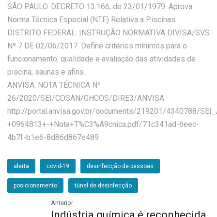
SÃO PAULO. DECRETO 13.166, de 23/01/1979. Aprova
Norma Técnica Especial (NTE) Relativa a Piscinas.
DISTRITO FEDERAL. INSTRUÇÃO NORMATIVA DIVISA/SVS
Nº 7 DE 02/06/2017. Define critérios mínimos para o
funcionamento, qualidade e avaliação das atividades de
piscina, saunas e afins.
ANVISA. NOTA TÉCNICA Nº
26/2020/SEI/COSAN/GHCOS/DIRE3/ANVISA
http://portal.anvisa.gov.br/documents/219201/4340788/SEI
+0964813+-+Nota+T%C3%A9cnica.pdf/71c341ad-6eec-
4b7f-b1e6-8d86d867e489
alerta
covid-19
desinfecção de pessoas
posicionamento
túnel de desinfecção
Anterior
Indústria química é reconhecida