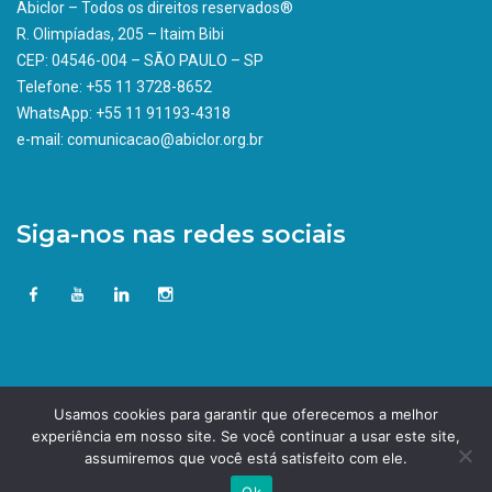
Abiclor – Todos os direitos reservados®
R. Olimpíadas, 205 – Itaim Bibi
CEP: 04546-004 – SÃO PAULO – SP
Telefone: +55 11 3728-8652
WhatsApp: +55 11 91193-4318
e-mail: comunicacao@abiclor.org.br
Siga-nos nas redes sociais
Usamos cookies para garantir que oferecemos a melhor
experiência em nosso site. Se você continuar a usar este site,
assumiremos que você está satisfeito com ele.
Ok