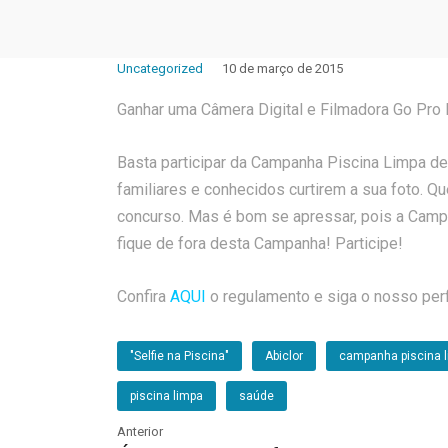
Uncategorized
10 de março de 2015
Ganhar uma Câmera Digital e Filmadora Go Pro H
Basta participar da Campanha Piscina Limpa des
familiares e conhecidos curtirem a sua foto. Q
concurso. Mas é bom se apressar, pois a Camp
fique de fora desta Campanha! Participe!
Confira
AQUI
o regulamento e siga o nosso perf
"Selfie na Piscina"
Abiclor
campanha piscina 
piscina limpa
saúde
Anterior