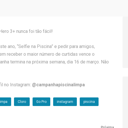
ero 3+ nunca foi tão fácil!
te ano, “Selfie na Piscina” e pedir para amigos,
uem receber o maior número de curtidas vence o
anha termina na próxima semana, dia 16 de março. Não
il no Instagram:
@campanhapiscinalimpa
limpa
Cloro
Go Pro
instagram
piscina
Próxima