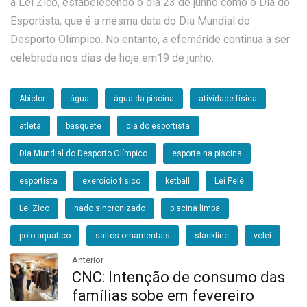
a Lei Zico, estabelecendo o dia 23 de junho como o Dia do
Esportista, que é a mesma data do Dia Mundial do
Desporto Olímpico. No entanto, a efeméride continua a ser
celebrada nos dias de hoje em19 de junho.
Abiclor
água
água da piscina
atividade física
atleta
basquete
dia do esportista
Dia Mundial do Desporto Olímpico
esporte na piscina
esportista
exercício físico
ketball
Lei Pelé
Lei Zico
nado sincronizado
piscina limpa
polo aquatico
saltos ornamentais
slackline
volei
Anterior
CNC: Intenção de consumo das
famílias sobe em fevereiro