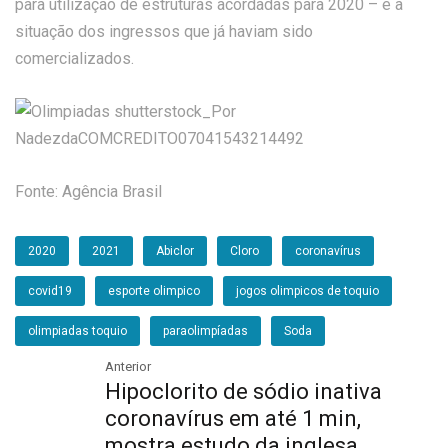
para utilização de estruturas acordadas para 2020 – e a
situação dos ingressos que já haviam sido
comercializados.
Fonte: Agência Brasil
2020
2021
Abiclor
Cloro
coronavírus
covid19
esporte olimpico
jogos olimpicos de toquio
olimpiadas toquio
paraolimpíadas
Soda
Anterior
Hipoclorito de sódio inativa
coronavírus em até 1 min,
mostra estudo da inglesa