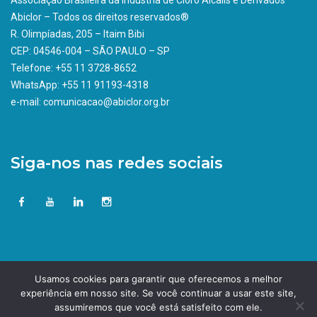
Associação Brasileira da indústria de Cloro Álcalis e Derivados
Abiclor – Todos os direitos reservados®
R. Olimpíadas, 205 – Itaim Bibi
CEP: 04546-004 – SÃO PAULO – SP
Telefone: +55 11 3728-8652
WhatsApp: +55 11 91193-4318
e-mail: comunicacao@abiclor.org.br
Siga-nos nas redes sociais
Usamos cookies para garantir que oferecemos a melhor
experiência em nosso site. Se você continuar a usar este site,
assumiremos que você está satisfeito com ele.