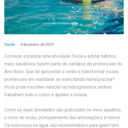
Saúde
4 de janeiro de 2019
Começar a praticar uma atividade física e adotar hábitos
mais saudáveis fazem parte do cardápio de promessas do
Ano Novo. Que tal aproveitar o verão e transformar essas
promessas em realidade se exercitando numa piscina?
Você pode escolher natação ou hidroginástica, ambas
trabalham todo o corpo e ajudam a relaxar.
Como as duas atividades são praticadas no meio aquático,
o risco de lesão, principalmente das articulações, é menor.
Os exercícios na água são recomendados para quem tem