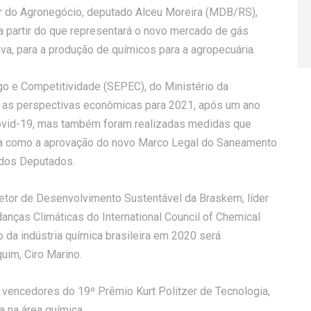
ar do Agronegócio, deputado Alceu Moreira (MDB/RS),
a partir do que representará o novo mercado de gás
va, para a produção de químicos para a agropecuária.
go e Competitividade (SEPEC), do Ministério da
á as perspectivas econômicas para 2021, após um ano
Covid-19, mas também foram realizadas medidas que
ia como a aprovação do novo Marco Legal do Saneamento
 dos Deputados.
etor de Desenvolvimento Sustentável da Braskem, líder
nças Climáticas do International Council of Chemical
da indústria química brasileira em 2020 será
uim, Ciro Marino.
vencedores do 19º Prêmio Kurt Politzer de Tecnologia,
 na área química.