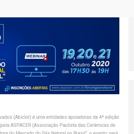
rivados (Abiclor) é uma entidades apoiadoras da 4ª edição
do pela ASPACER (Associação Paulista das Cerâmicas de
ura do Mercado do Gás Natural no Brasil”, o evento será