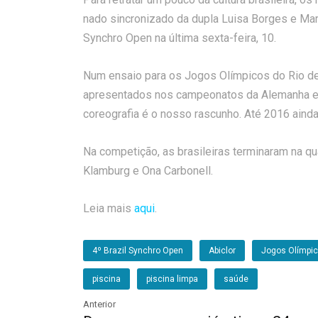
nado sincronizado da dupla Luisa Borges e Mar
Synchro Open na última sexta-feira, 10.
Num ensaio para os Jogos Olímpicos do Rio de
apresentados nos campeonatos da Alemanha e 
coreografia é o nosso rascunho. Até 2016 ainda 
Na competição, as brasileiras terminaram na qua
Klamburg e Ona Carbonell.
Leia mais
aqui
.
4º Brazil Synchro Open
Abiclor
Jogos Olímpi
piscina
piscina limpa
saúde
Anterior