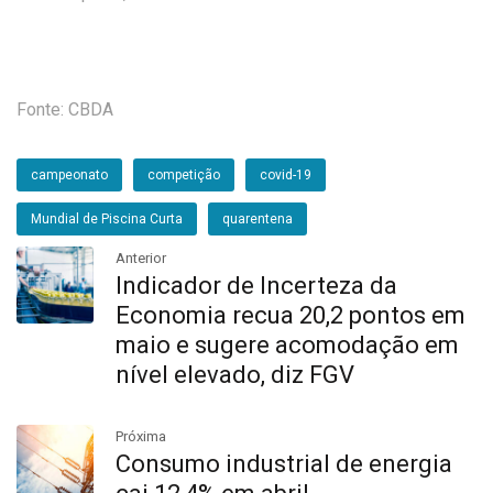
Fonte: CBDA
campeonato
competição
covid-19
Mundial de Piscina Curta
quarentena
Anterior
Indicador de Incerteza da
Economia recua 20,2 pontos em
maio e sugere acomodação em
nível elevado, diz FGV
Próxima
Consumo industrial de energia