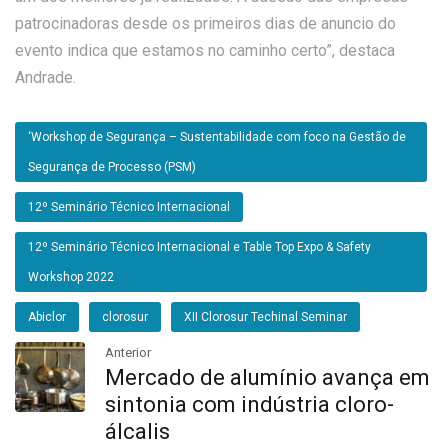
patrocinadoras desde os primeiros dias de anuncio do
evento indica que estamos no caminho certo”, destaca
Andrade.
‘Workshop de Segurança – Sustentabilidade com foco na Gestão de
Segurança de Processo (PSM)
12º Seminário Técnico Internacional
12º Seminário Técnico Internacional e Table Top Expo & Safety
Workshop 2022
Abiclor
clorosur
XII Clorosur Techinal Seminar
Anterior
Mercado de alumínio avança em
sintonia com indústria cloro-
álcalis