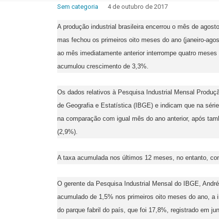
Sem categoria
4 de outubro de 2017
A produção industrial brasileira encerrou o mês de agost
mas fechou os primeiros oito meses do ano (janeiro-agos
ao mês imediatamente anterior interrompe quatro meses 
acumulou crescimento de 3,3%.
Os dados relativos à Pesquisa Industrial Mensal Produção
de Geografia e Estatística (IBGE) e indicam que na séri
na comparação com igual mês do ano anterior, após també
(2,9%).
A taxa acumulada nos últimos 12 meses, no entanto, con
O gerente da Pesquisa Industrial Mensal do IBGE, Andr
acumulado de 1,5% nos primeiros oito meses do ano, a ind
do parque fabril do país, que foi 17,8%, registrado em j