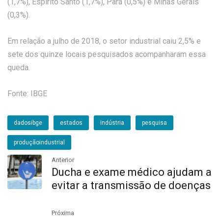
(1,7%), Espírito Santo (1,7%), Pará (0,5%) e Minas Gerais
(0,3%).
Em relação a julho de 2018, o setor industrial caiu 2,5% e
sete dos quinze locais pesquisados acompanharam essa
queda.
Fonte: IBGE
dadosibge
estados
indústria
pesquisa
produçãoindustrial
Anterior
Ducha e exame médico ajudam a
evitar a transmissão de doenças
Próxima