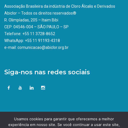
Associação Brasileira da indústria de Cloro Álcalis e Derivados
Abiclor – Todos os direitos reservados®
R. Olimpíadas, 205 – Itaim Bibi
CEP: 04546-004 – SÃO PAULO – SP
Telefone: +55 11 3728-8652
WhatsApp: +55 11 91193-4318
e-mail: comunicacao@abiclor.org.br
Siga-nos nas redes sociais
Usamos cookies para garantir que oferecemos a melhor
experiência em nosso site. Se você continuar a usar este site,