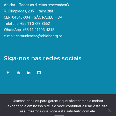
Abiclor – Todos os direitos reservados®
R. Olimpíadas, 205 – Itaim Bibi
CEP: 04546-004 – SÃO PAULO – SP
Telefone: +55 11 3728-8652
WhatsApp: +55 11 91193-4318
e-mail: comunicacao@abiclor.org.br
Siga-nos nas redes sociais
Usamos cookies para garantir que oferecemos a melhor
experiência em nosso site. Se você continuar a usar este site,
assumiremos que você está satisfeito com ele.