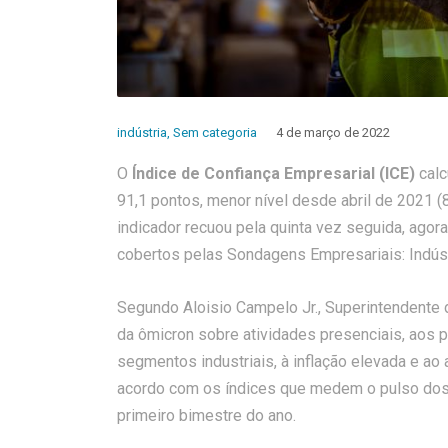
indústria
,
Sem categoria
4 de março de 2022
O
Índice de Confiança Empresarial (ICE)
calc
91,1 pontos, menor nível desde abril de 2021 (8
indicador recuou pela quinta vez seguida, agor
cobertos pelas Sondagens Empresariais: Indúst
Segundo Aloisio Campelo Jr., Superintendente 
da ômicron sobre atividades presenciais, aos
segmentos industriais, à inflação elevada e ao 
acordo com os índices que medem o pulso dos
primeiro bimestre do ano.