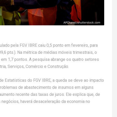
ulado pela FGV IBRE caiu 0,5 ponto em fevereiro, para
9,6 pts.). Na métrica de médias móveis trimestrais, o
a em 1,7 pontos. A pesquisa abrange os quatro setores
ria, Serviços, Comércio e Construção.
de Estatísticas do FGV IBRE, a queda se deve ao impacto
 problemas de abastecimento de insumos em alguns
aumento recente das taxas de juros. Ele explica que, de
 negócios, haverá desaceleração da economia no