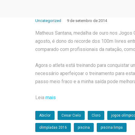
Uncategorized
9 de setembro de 2014
Matheus Santana, medalha de ouro nos Jogos O
agosto, é dono do recorde dos 100m livres ent
comparado com profissionais da natação, como
Agora o atleta está treinando para conquistar 
necessário aperfeiçoar o treinamento para est
passo meio fraco e a minha saída pode melhor
Leia
mais
Abiclor
Cesar Cielo
Cloro
jogos olímpic
olimpíadas 2016
piscina
piscina limpa