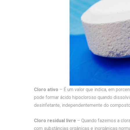
Cloro ativo
– É um valor que indica, em porce
pode formar ácido hipocloroso quando dissolvi
desinfetante, independentemente do composto o
Cloro residual livre
– Quando fazemos a clora
com substâncias orgânicas e inorgânicas norma