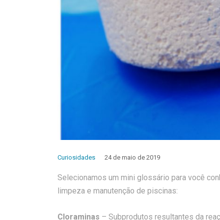
Curiosidades
24 de maio de 2019
Selecionamos um mini glossário para você co
limpeza e manutenção de piscinas:
Cloraminas
– Subprodutos resultantes da reaç