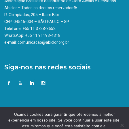
Associação Brasileira da indústria de Cloro Álcalis e Derivados
Abiclor – Todos os direitos reservados®
R. Olimpíadas, 205 – Itaim Bibi
CEP: 04546-004 – SÃO PAULO – SP
Telefone: +55 11 3728-8652
WhatsApp: +55 11 91193-4318
e-mail: comunicacao@abiclor.org.br
Siga-nos nas redes sociais
Usamos cookies para garantir que oferecemos a melhor
experiência em nosso site. Se você continuar a usar este site,
assumiremos que você está satisfeito com ele.