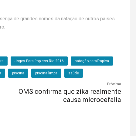
resença de grandes nomes da natação de outros países
ro.
rra
Jogos Paralímpicos Rio 2016
natação paralímpica
a
piscina
piscina limpa
saúde
Próxima
OMS confirma que zika realmente
causa microcefalia