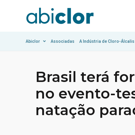
Abiclor
Associadas
A Indústria de Cloro-Álcalis
Brasil terá f
no evento-te
natação para