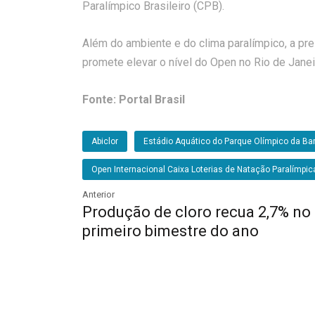
Paralímpico Brasileiro (CPB).
Além do ambiente e do clima paralímpico, a p
promete elevar o nível do Open no Rio de Janei
Fonte:
Portal Brasil
Abiclor
Estádio Aquático do Parque Olímpico da Ba
Open Internacional Caixa Loterias de Natação Paralímpic
Anterior
Produção de cloro recua 2,7% no
primeiro bimestre do ano