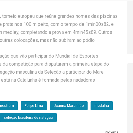
um, torneio europeu que reúne grandes nomes das piscinas
de prata nos 100 m peito, com o tempo de 1min00s82, e
m medley, completando a prova em 4min45s89. Outros
 outras colocações, mas não subiram ao pódio.
tação que vão participar do Mundial de Esportes
 da competição para disputarem a primeira etapa do
elegação masculina da Seleção a participar do Mare
 está na Catalunha é formada pelas nadadoras
 nostrum
Felipe Lima
Joanna Maranhão
medalha
seleção brasileira de natação
Próxima