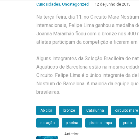
Curiosidades
,
Uncategorized
12 de junho de 2013
Na terça-feira, dia 11, no Circuito Mare Nostr
internacionais, Felipe Lima ganhou a medalha 
Joanna Maranhão ficou com o bronze nos 400 
atletas participam da competição e ficaram em
Alguns integrantes da Seleção Brasileira de na
Aquáticos de Barcelona estão na mesma cidade
Circuito. Felipe Lima é o único integrante da d
Nostrum de Barcelona. A maioria da equipe que
brasileiras.
Abiclor
bronze
Catalunha
circuito mare
natação
piscina
piscina limpa
prata
Anterior