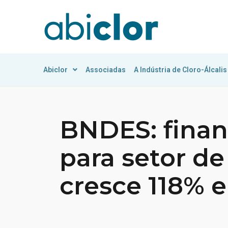
Abiclor
Associadas
A Indústria de Cloro-Álcalis
BNDES: fina
para setor d
cresce 118% 