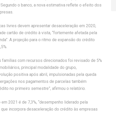
Segundo o banco, a nova estimativa reflete o efeito dos
presas.
cas livres devem apresentar desaceleração em 2020,
ade cartão de crédito à vista, “fortemente afetada pela
da”. A projeção para o ritmo de expansão do crédito
,5%.
 famílias com recursos direcionados foi revisado de 5%
obiliários, principal modalidade do grupo,
lução positiva após abril, impulsionadas pela queda
ostergações nos pagamentos de parcelas também
dito no primeiro semestre”, afirmou o relatório.
to em 2021 é de 7,3%, “desempenho liderado pela
e que incorpora desaceleração do crédito às empresas