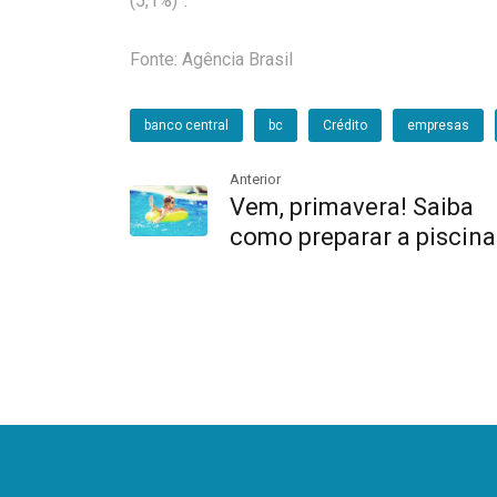
(5,1%)”.
Fonte: Agência Brasil
banco central
bc
Crédito
empresas
Anterior
Vem, primavera! Saiba
como preparar a piscina