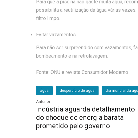
Para que a piscina não gaste muita água, recom
possibilita a reutilização da água várias vezes
filtro limpo.
Evitar vazamentos
Para não ser surpreendido com vazamentos, faç
bombeamento e na retrolavagem.
Fonte: ONU e revista Consumidor Moderno
água
desperdício de água
dia mundial da ág
Anterior
Indústria aguarda detalhamento
do choque de energia barata
prometido pelo governo