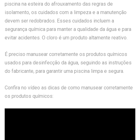
piscina na esteira do afrouxamento das regras de
isolamento, os cuidados com a limpeza e a manutenção
devem ser redobrados. Esses cuidados incluem a
segurança química para manter a qualidade da água e para
evitar acidentes. O cloro é um produto altamente reativo.
É preciso manusear corretamente os produtos químicos
usados para desinfecção da água, seguindo as instruções
do fabricante, para garantir uma piscina limpa e segura.
Confira no vídeo as dicas de como manusear corretamente
os produtos químicos: